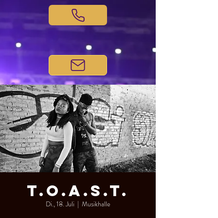
T.O.A.S.T.
Di., 18. Juli
  |  
Musikhalle