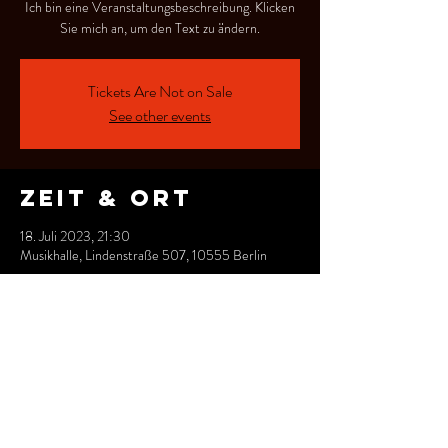
Ich bin eine Veranstaltungsbeschreibung. Klicken
Sie mich an, um den Text zu ändern.
Tickets Are Not on Sale
See other events
Zeit & Ort
18. Juli 2023, 21:30
Musikhalle, Lindenstraße 507, 10555 Berlin
Diese
Veranstaltung
teilen