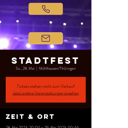
Stadtfest
So., 28. Mai
  |  
Mühlhausen/Thüringen
Tickets stehen nicht zum Verkauf
Jetzt andere Veranstaltungen ansehen
Zeit & Ort
28. Mai 2023, 20:00 – 29. Mai 2023, 00:44